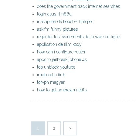
does the government track internet searches
login asus rt n66u
inscription de bouclier hotspot
ask.fm funny pictures
regarder les événements de la wwe en ligne
application de film kody
how can i configure router
apps to jailbreak iphone 4s
top unblock youtube
imdb colin firth
torvpn magyar
how to get amercian netflix
1
2