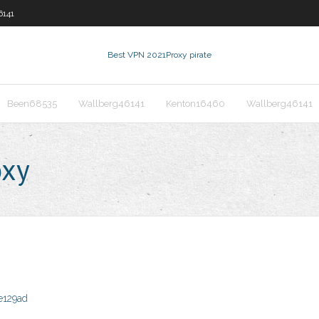
6141
Best VPN 2021
Proxy pirate
Been68535
Wallberg46141
Kenton16460
Wallberg46141
oxy
e129ad