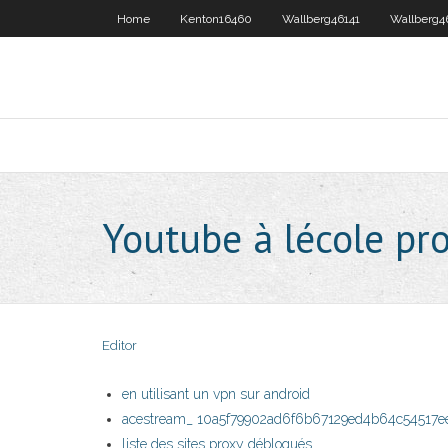
Home
Kenton16460
Wallberg46141
Wallberg4
Youtube à lécole pr
Editor
en utilisant un vpn sur android
acestream_ 10a5f79902ad6f6b67129ed4b64c54517e
liste des sites proxy débloqués